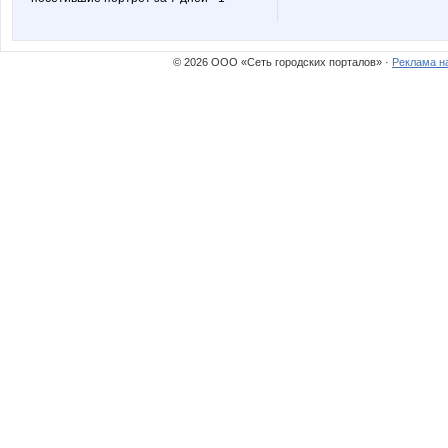
МарияМиловская
Марсет
© 2026 ООО «Сеть городских порталов» ·
Реклама н
Сл@дкая жизнь
СУ!!ПЕ