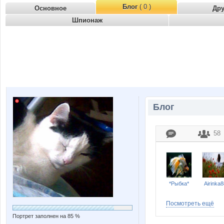
Блог
( 0 )
Основное
Др
Шпионаж
Блог
58
*Рыбка*
Airinka8
Посмотреть ещё
Портрет заполнен на 85 %