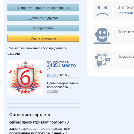
Iskra_Vesna
Janny-5
Этот блог
Отправить приватное сообщение
блогеров
.
Добавить в друзья
Игнорировать
Paseka-52
Qlo
Посетит
Сделать подарок
Совместная покупка: сбор предоплаты,
раздачи
elen76
facel
Посмотре
популярность:
24851 место
-7 ↓
рейтинг
1018
?
rainwolf
shlivka
Привилегированный
пользователь
6
уровня
Герда*
ГАЛЕР
Статистика портрета:
сейчас просматривают портрет - 0
зарегистрированные пользователи
посетившие портрет за 7 дней - 1